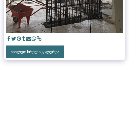
ᲘᲮᲘᲚᲔᲗ ᲡᲠᲣᲚᲘ ᲒᲐᲚᲔᲠᲔᲐ