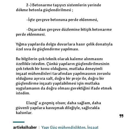
            2-) Betonarme taşıyıcı sistemlerin yerinde 
dökme betonla güçlendirilmesi ;

            -İçte çerçeve betonuna perde eklenmesi,

            -Dışarıdan çerçeve düzlemine bitişik betonarme 
perde eklenmesi.

Yığma yapılarda dolgu duvarlara hasır çelik donatıyla 
özel sıva ile güçlendirme yapılması.

Bu bilgilerin çok teknik olarak kaleme alınmasını 
özellikle istedim. Çünkü yapıların güçlendirilmesinin 
çok teknik bir konu olduğunu, mutlaka deneyimli 
inşaat mühendisleri tarafından yapılmasının zorunlu 
olduğunu ayrıca salt, doğru bir proje ile, doğru bir 
güçlendirme inşaatı yapılabilmesi için mutlaka 
uygulamanın da doğru olması gerektiğini ifade etmek 
istedim.

            Elazığ’ a geçmiş olsun; daha sağlam, daha 
güvenli yapılara kavuşmak dileğiyle, sağlıcakla 
kalsınlar.
artieksihaber
|
Yapı Güç mühendislikten, İnşaat