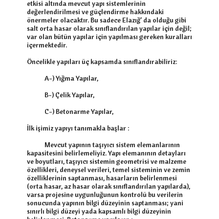
etkisi altında mevcut yapı sistemlerinin 
değerlendirilmesi ve güçlendirme hakkındaki 
önermeler olacaktır. Bu sadece Elazığ’ da olduğu gibi 
salt orta hasar olarak sınıflandırılan yapılar için değil; 
var olan bütün yapılar için yapılması gereken kuralları 
içermektedir.

Öncelikle yapıları üç kapsamda sınıflandırabiliriz:

            A-) Yığma Yapılar,

            B-) Çelik Yapılar,

            C-) Betonarme Yapılar,

İlk işimiz yapıyı tanımakla başlar :

            Mevcut yapının taşıyıcı sistem elemanlarının 
kapasitesini belirlemeliyiz. Yapı elemanının detayları 
ve boyutları, taşıyıcı sistemin geometrisi ve malzeme 
özellikleri, deneysel verileri, temel sisteminin ve zemin 
özelliklerinin saptanması, hasarların belirlenmesi 
(orta hasar, az hasar olarak sınıflandırılan yapılarda), 
varsa projesine uygunluğunun kontrolü bu verilerin 
sonucunda yapının bilgi düzeyinin saptanması; yani 
sınırlı bilgi düzeyi yada kapsamlı bilgi düzeyinin 