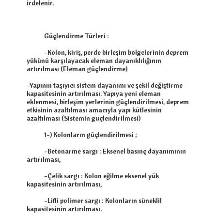
irdelenir.

            Güçlendirme Türleri :

            -Kolon, kiriş, perde birleşim bölgelerinin deprem 
yükünü karşılayacak eleman dayanıklılığının 
artırılması (Eleman güçlendirme)

-Yapının taşıyıcı sistem dayanımı ve şekil değiştirme 
kapasitesinin artırılması. Yapıya yeni eleman 
eklenmesi, birleşim yerlerinin güçlendirilmesi, deprem 
etkisinin azaltılması amacıyla yapı kütlesinin 
azaltılması (Sistemin güçlendirilmesi)

            1-) Kolonların güçlendirilmesi ;

            -Betonarme sargı : Eksenel basınç dayanımının 
artırılması,

            -Çelik sargı : Kolon eğilme eksenel yük 
kapasitesinin artırılması,

            -Lifli polimer sargı : Kolonların süneklil 
kapasitesinin artırılması.
