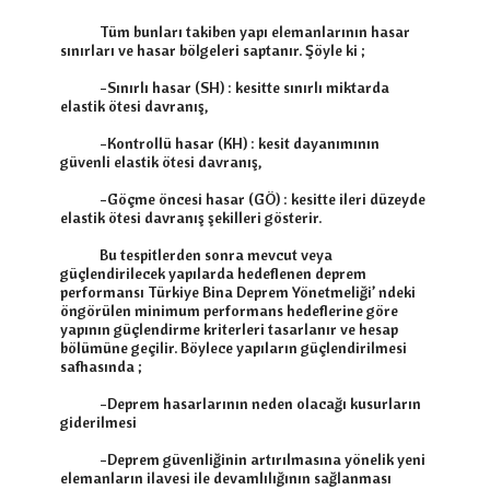
            Tüm bunları takiben yapı elemanlarının hasar 
sınırları ve hasar bölgeleri saptanır. Şöyle ki ;

            -Sınırlı hasar (SH) : kesitte sınırlı miktarda 
elastik ötesi davranış,

            -Kontrollü hasar (KH) : kesit dayanımının 
güvenli elastik ötesi davranış,

            -Göçme öncesi hasar (GÖ) : kesitte ileri düzeyde 
elastik ötesi davranış şekilleri gösterir.

            Bu tespitlerden sonra mevcut veya 
güçlendirilecek yapılarda hedeflenen deprem 
performansı Türkiye Bina Deprem Yönetmeliği’ ndeki 
öngörülen minimum performans hedeflerine göre 
yapının güçlendirme kriterleri tasarlanır ve hesap 
bölümüne geçilir. Böylece yapıların güçlendirilmesi 
safhasında ;

            -Deprem hasarlarının neden olacağı kusurların 
giderilmesi

            -Deprem güvenliğinin artırılmasına yönelik yeni 
elemanların ilavesi ile devamlılığının sağlanması 