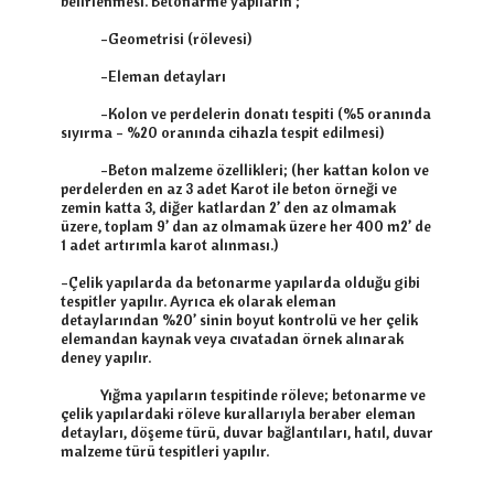
belirlenmesi. Betonarme yapıların ;

            -Geometrisi (rölevesi)

            -Eleman detayları

            -Kolon ve perdelerin donatı tespiti (%5 oranında 
sıyırma - %20 oranında cihazla tespit edilmesi)

            -Beton malzeme özellikleri; (her kattan kolon ve 
perdelerden en az 3 adet Karot ile beton örneği ve 
zemin katta 3, diğer katlardan 2’ den az olmamak 
üzere, toplam 9’ dan az olmamak üzere her 400 m2’ de 
1 adet artırımla karot alınması.)

-Çelik yapılarda da betonarme yapılarda olduğu gibi 
tespitler yapılır. Ayrıca ek olarak eleman 
detaylarından %20’ sinin boyut kontrolü ve her çelik 
elemandan kaynak veya cıvatadan örnek alınarak 
deney yapılır.

            Yığma yapıların tespitinde röleve; betonarme ve 
çelik yapılardaki röleve kurallarıyla beraber eleman 
detayları, döşeme türü, duvar bağlantıları, hatıl, duvar 
malzeme türü tespitleri yapılır.
