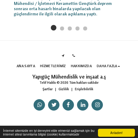
Mühendisi / İşletmeci Keramettin Gençtürk deprem
sonrası orta hasarlı binalarda yapılacak olan
güçlendirme ile ilgili olarak açıklama yaptı.
ANA SAYFA
HIZMETLERIMIZ
HAKKIMIZDA
DAHA FAZLA
Yapıgüç Mühendislik ve inşaat a.ş
Telif Hakkı © 2026 Tüm hakları saklıdır
Şartlar
|
Gizlilik
|
Erişilebilirlik
İnternet sitemizde en iyi deneyimi elde etmenizi sağlamak için bu
Anladım!
internet sitesi tanımlama bilgisi (cookie) kullanmaktadır