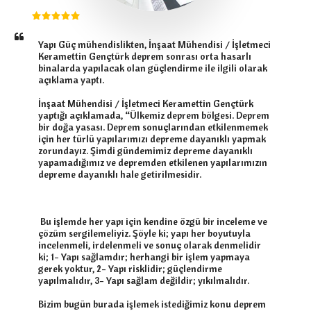
Yapı Güç mühendislikten, İnşaat Mühendisi / İşletmeci 
Keramettin Gençtürk deprem sonrası orta hasarlı 
binalarda yapılacak olan güçlendirme ile ilgili olarak 
açıklama yaptı.

İnşaat Mühendisi / İşletmeci Keramettin Gençtürk 
yaptığı açıklamada, “Ülkemiz deprem bölgesi. Deprem 
bir doğa yasası. Deprem sonuçlarından etkilenmemek 
için her türlü yapılarımızı depreme dayanıklı yapmak 
zorundayız. Şimdi gündemimiz depreme dayanıklı 
yapamadığımız ve depremden etkilenen yapılarımızın 
depreme dayanıklı hale getirilmesidir.

 Bu işlemde her yapı için kendine özgü bir inceleme ve 
çözüm sergilemeliyiz. Şöyle ki; yapı her boyutuyla 
incelenmeli, irdelenmeli ve sonuç olarak denmelidir 
ki; 1- Yapı sağlamdır; herhangi bir işlem yapmaya 
gerek yoktur, 2- Yapı risklidir; güçlendirme 
yapılmalıdır, 3- Yapı sağlam değildir; yıkılmalıdır.

Bizim bugün burada işlemek istediğimiz konu deprem 