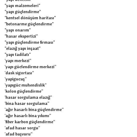
"yapı malzemeleri"
"yapı güçlendirme"
"kentsel dönüşüm haritası"
"betonarme güçlendirme"
"yapı onarım"
"hasar ekspertizi"
"yapı güçlendirme firması"
"elazığ yapı inşaat"
"yapı tadilatı"
'yapı merkezi''
'yapı güclendirme merkezi''
'dask sigortası''
'yapigucaş''
'yapıgüc muhendislik''
'kolon güçlendirme''
'hasar sorgulama elazığ''
'bina hasar sorgulama''
'ağır hasarlı bina güçlendirme''
'ağır hasarlı bina yıkımı''
'fiber karbon güçlendirme''
'afad hasar sorgu''
'afad başvuru''