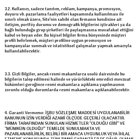
3.2. Kullanıcı, sadece tanıtım, reklam, kampanya, promosyon,
duyuru vb. pazarlama faaliyetleri kapsamında kullanılması ile
sınırlı olmak üzere, Site’nin sahibi olan firmanın kendisine ait
iletişim, portföy durumu ve demografik bilgilerini iştirakleri ya da
bağlı bulunduğu grup şirketleri ile paylaşmasına muvafakat ettiğini
kabul ve beyan eder. Bu kişisel bilgiler firma bünyesinde müşteri
profili belirlemek, müşteri profiline uygun promosyon ve
kampanyalar sunmak ve istatistiksel çalışmalar yapmak amacıyla
kullanılabilecektir.
3.3. Gizli Bilgiler, ancak resmi makamlarca usulü dairesinde bu
bilgilerin talep edilmesi halinde ve yürürlükteki emredici mevzuat
hükümleri gereğince resmi makamlara açıklama yapılmasının
zorunlu olduğu durumlarda resmi makamlara açıklanabilecektir.
4. Garanti Vermeme: İŞBU SÖZLEŞME MADDESİ UYGULANABİLİR
KANUNUN İZİN VERDİĞİ AZAMİ ÖLÇÜDE GEÇERLİ OLACAKTIR.
FİRMA TARAFINDAN SUNULAN HİZMETLER "OLDUĞU GİBİ” VE
"MÜMKÜN OLDUĞU” TEMELDE SUNULMAKTA VE
PAZARLANABİLİRLİK, BELİRLİ BİR AMACA UYGUNLUK VEYA İHLAL