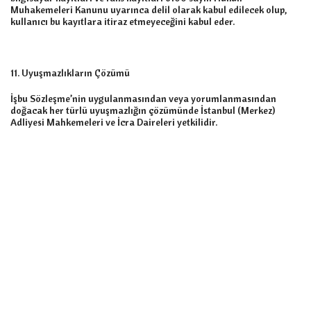
Muhakemeleri Kanunu uyarınca delil olarak kabul edilecek olup,
kullanıcı bu kayıtlara itiraz etmeyeceğini kabul eder.
11. Uyuşmazlıkların Çözümü
İşbu Sözleşme’nin uygulanmasından veya yorumlanmasından
doğacak her türlü uyuşmazlığın çözümünde İstanbul (Merkez)
Adliyesi Mahkemeleri ve İcra Daireleri yetkilidir.