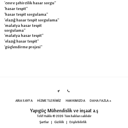
'cevre şehircilik hasar sorgu''
'hasar tespit''
'hasar tespit sorgulama''
'elazığ hasar tespit sorgulama''
'malatya hasar tespit
sorgulama''
'malatya hasar tespit''
'elazığ hasar tespit''
'güçlendirme projesi''
ANA SAYFA
HIZMETLERIMIZ
HAKKIMIZDA
DAHA FAZLA
Yapıgüç Mühendislik ve inşaat a.ş
Telif Hakkı © 2026 Tüm hakları saklıdır
Şartlar
|
Gizlilik
|
Erişilebilirlik