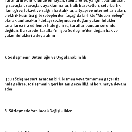
Tarafların kontrolünde olmayan; tabii afetler, yangın, patlamalar,
iç savaşlar, savaşlar, ayaklanmalar, halk hareketleri, seferberlik
ilanı, grev, lokavt ve salgın hastalıklar, altyapı ve internet arızaları,
elektrik kesintisi gibi sebeplerden (aşağıda birlikte "Mücbir Sebep”
olarak anılacaktır.) dolayı sözleşmeden doğan yükümlülükler
taraflarca ifa edilemez hale gelirse, taraflar bundan sorumlu
değildir. Bu sürede Taraflar’ın işbu Sözleşme’den doğan hak ve
yükümlülükleri askıya alınır.
7. Sözleşmenin Bütünlüğü ve Uygulanabilirlik
İşbu sözleşme şartlarından biri, kısmen veya tamamen geçersiz
hale gelirse, sözleşmenin geri kalanı geçerliliğini korumaya devam
eder.
8. Sözleşmede Yapılacak Değişiklikler