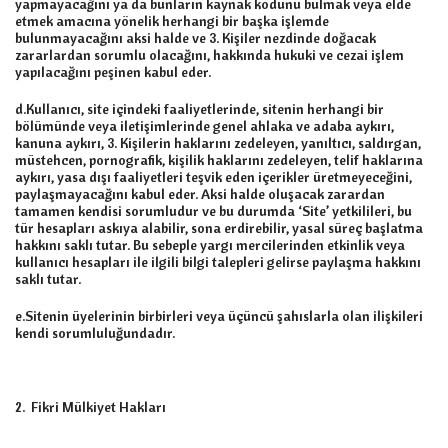
yapmayacağını ya da bunların kaynak kodunu bulmak veya elde
etmek amacına yönelik herhangi bir başka işlemde
bulunmayacağını aksi halde ve 3. Kişiler nezdinde doğacak
zararlardan sorumlu olacağını, hakkında hukuki ve cezai işlem
yapılacağını peşinen kabul eder.
d.Kullanıcı, site içindeki faaliyetlerinde, sitenin herhangi bir
bölümünde veya iletişimlerinde genel ahlaka ve adaba aykırı,
kanuna aykırı, 3. Kişilerin haklarını zedeleyen, yanıltıcı, saldırgan,
müstehcen, pornografik, kişilik haklarını zedeleyen, telif haklarına
aykırı, yasa dışı faaliyetleri teşvik eden içerikler üretmeyeceğini,
paylaşmayacağını kabul eder. Aksi halde oluşacak zarardan
tamamen kendisi sorumludur ve bu durumda ‘Site’ yetkilileri, bu
tür hesapları askıya alabilir, sona erdirebilir, yasal süreç başlatma
hakkını saklı tutar. Bu sebeple yargı mercilerinden etkinlik veya
kullanıcı hesapları ile ilgili bilgi talepleri gelirse paylaşma hakkını
saklı tutar.
e.Sitenin üyelerinin birbirleri veya üçüncü şahıslarla olan ilişkileri
kendi sorumluluğundadır.
2. Fikri Mülkiyet Hakları