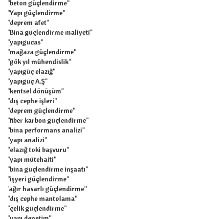
"beton güçlendirme"
"Yapı güçlendirme"
"deprem afet"
"Bina güçlendirme maliyeti"
"yapıgucas"
"mağaza güçlendirme"
"gök yıl mühendislik"
"yapıgüç elazığ"
"yapıgüç A.Ş"
"kentsel dönüşüm"
"dış cephe işleri"
"deprem güçlendirme"
"fiber karbon güçlendirme"
"bina performans analizi"
"yapı analizi"
"elazığ toki başvuru"
"yapı mütehaiti"
"bina güçlendirme inşaatı"
"işyeri güçlendirme"
'ağır hasarlı güçlendirme''
"dış cephe mantolama"
"çelik güçlendirme"
"yapı denetim"