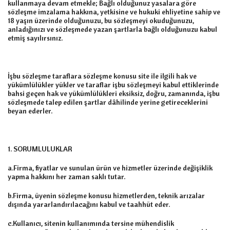
kullanmaya devam etmekle; Bağlı olduğunuz yasalara göre
sözleşme imzalama hakkına, yetkisine ve hukuki ehliyetine sahip ve
18 yaşın üzerinde olduğunuzu, bu sözleşmeyi okuduğunuzu,
anladığınızı ve sözleşmede yazan şartlarla bağlı olduğunuzu kabul
etmiş sayılırsınız.
İşbu sözleşme taraflara sözleşme konusu site ile ilgili hak ve
yükümlülükler yükler ve taraflar işbu sözleşmeyi kabul ettiklerinde
bahsi geçen hak ve yükümlülükleri eksiksiz, doğru, zamanında, işbu
sözleşmede talep edilen şartlar dâhilinde yerine getireceklerini
beyan ederler.
1. SORUMLULUKLAR
a.Firma, fiyatlar ve sunulan ürün ve hizmetler üzerinde değişiklik
yapma hakkını her zaman saklı tutar.
b.Firma, üyenin sözleşme konusu hizmetlerden, teknik arızalar
dışında yararlandırılacağını kabul ve taahhüt eder.
c.Kullanıcı, sitenin kullanımında tersine mühendislik