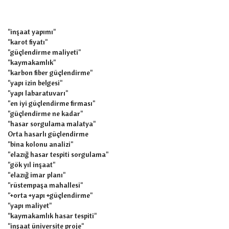
"inşaat yapımı"
"karot fiyatı"
"güçlendirme maliyeti"
"kaymakamlık"
"karbon fiber güçlendirme"
"yapı izin belgesi"
"yapı labaratuvarı"
"en iyi güçlendirme firması"
"güçlendirme ne kadar"
"hasar sorgulama malatya"
Orta hasarlı güçlendirme
"bina kolonu analizi"
"elazığ hasar tespiti sorgulama"
"gök yıl inşaat"
"elazığ imar planı"
"rüstempaşa mahallesi"
"+orta +yapı +güçlendirme"
"yapı maliyet"
"kaymakamlık hasar tespiti"
"inşaat üniversite proje"