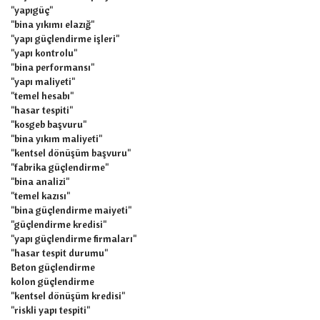
"yapıgüç"
"bina yıkımı elazığ"
"yapı güçlendirme işleri"
"yapı kontrolu"
"bina performansı"
"yapı maliyeti"
"temel hesabı"
"hasar tespiti"
"kosgeb başvuru"
"bina yıkım maliyeti"
"kentsel dönüşüm başvuru"
"fabrika güçlendirme"
"bina analizi"
"temel kazısı"
"bina güçlendirme maiyeti"
"güçlendirme kredisi"
"yapı güçlendirme firmaları"
"hasar tespit durumu"
Beton güçlendirme
kolon güçlendirme
"kentsel dönüşüm kredisi"
"riskli yapı tespiti"