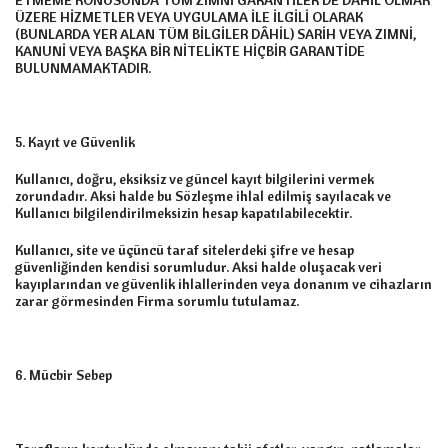
ETMEME KONUSUNDA TÜM ZIMNİ GARANTİLER DE DÂHİL OLMAK
ÜZERE HİZMETLER VEYA UYGULAMA İLE İLGİLİ OLARAK
(BUNLARDA YER ALAN TÜM BİLGİLER DÂHİL) SARİH VEYA ZIMNİ,
KANUNİ VEYA BAŞKA BİR NİTELİKTE HİÇBİR GARANTİDE
BULUNMAMAKTADIR.
5. Kayıt ve Güvenlik
Kullanıcı, doğru, eksiksiz ve güncel kayıt bilgilerini vermek
zorundadır. Aksi halde bu Sözleşme ihlal edilmiş sayılacak ve
Kullanıcı bilgilendirilmeksizin hesap kapatılabilecektir.
Kullanıcı, site ve üçüncü taraf sitelerdeki şifre ve hesap
güvenliğinden kendisi sorumludur. Aksi halde oluşacak veri
kayıplarından ve güvenlik ihlallerinden veya donanım ve cihazların
zarar görmesinden Firma sorumlu tutulamaz.
6. Mücbir Sebep