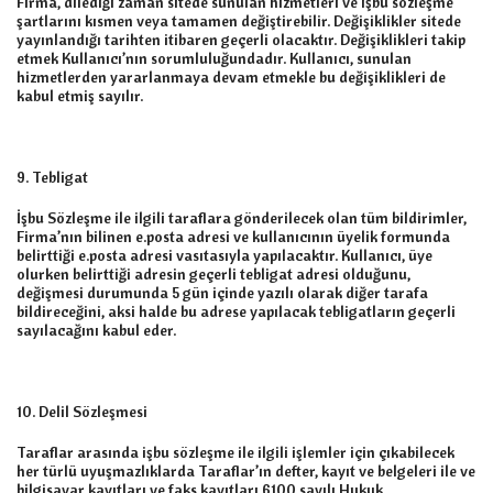
Firma, dilediği zaman sitede sunulan hizmetleri ve işbu sözleşme
şartlarını kısmen veya tamamen değiştirebilir. Değişiklikler sitede
yayınlandığı tarihten itibaren geçerli olacaktır. Değişiklikleri takip
etmek Kullanıcı’nın sorumluluğundadır. Kullanıcı, sunulan
hizmetlerden yararlanmaya devam etmekle bu değişiklikleri de
kabul etmiş sayılır.
9. Tebligat
İşbu Sözleşme ile ilgili taraflara gönderilecek olan tüm bildirimler,
Firma’nın bilinen e.posta adresi ve kullanıcının üyelik formunda
belirttiği e.posta adresi vasıtasıyla yapılacaktır. Kullanıcı, üye
olurken belirttiği adresin geçerli tebligat adresi olduğunu,
değişmesi durumunda 5 gün içinde yazılı olarak diğer tarafa
bildireceğini, aksi halde bu adrese yapılacak tebligatların geçerli
sayılacağını kabul eder.
10. Delil Sözleşmesi
Taraflar arasında işbu sözleşme ile ilgili işlemler için çıkabilecek
her türlü uyuşmazlıklarda Taraflar’ın defter, kayıt ve belgeleri ile ve
bilgisayar kayıtları ve faks kayıtları 6100 sayılı Hukuk