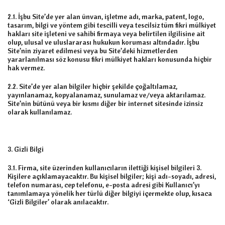
2.1. İşbu Site’de yer alan ünvan, işletme adı, marka, patent, logo,
tasarım, bilgi ve yöntem gibi tescilli veya tescilsiz tüm fikri mülkiyet
hakları site işleteni ve sahibi firmaya veya belirtilen ilgilisine ait
olup, ulusal ve uluslararası hukukun koruması altındadır. İşbu
Site’nin ziyaret edilmesi veya bu Site’deki hizmetlerden
yararlanılması söz konusu fikri mülkiyet hakları konusunda hiçbir
hak vermez.
2.2. Site’de yer alan bilgiler hiçbir şekilde çoğaltılamaz,
yayınlanamaz, kopyalanamaz, sunulamaz ve/veya aktarılamaz.
Site’nin bütünü veya bir kısmı diğer bir internet sitesinde izinsiz
olarak kullanılamaz.
3. Gizli Bilgi
3.1. Firma, site üzerinden kullanıcıların ilettiği kişisel bilgileri 3.
Kişilere açıklamayacaktır. Bu kişisel bilgiler; kişi adı-soyadı, adresi,
telefon numarası, cep telefonu, e-posta adresi gibi Kullanıcı’yı
tanımlamaya yönelik her türlü diğer bilgiyi içermekte olup, kısaca
‘Gizli Bilgiler’ olarak anılacaktır.